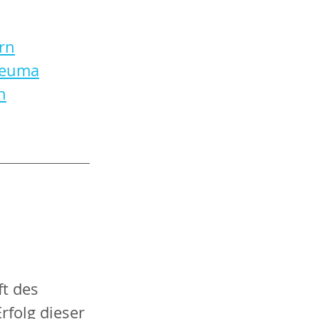
rn
Rheuma
n
t des 
rfolg dieser 