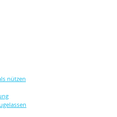
ls nützen
ung
zugelassen