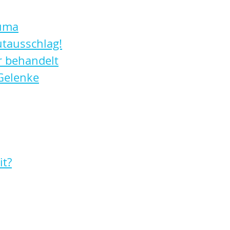
euma
utausschlag!
r behandelt
Gelenke
it?