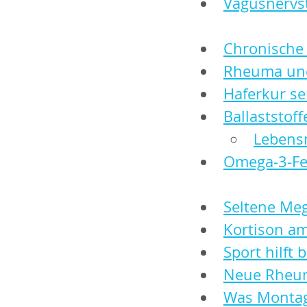
Vagusnervst
Chronische
Rheuma und 
Haferkur se
Ballaststof
Lebensm
Omega-3-Fe
Seltene Me
Kortison am
Sport hilft 
Neue Rheum
Was Montag