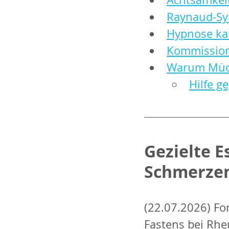
Raynaud-Sy
Hypnose kan
Kommission:
Warum Mück
Hilfe g
Gezielte 
Schmerze
(22.07.2026) For
Fastens bei Rhe