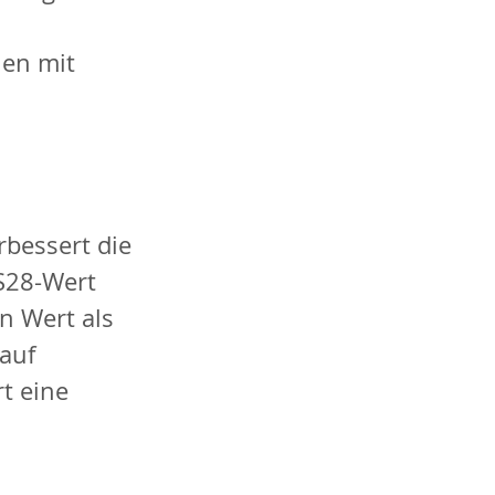
nen mit 
rbessert die 
S28-Wert 
n Wert als 
auf 
t eine 