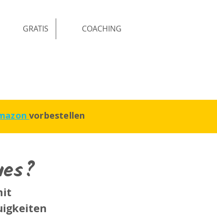
GRATIS
COACHING
mazon
vorbestellen
ues?
it 
uigkeiten 