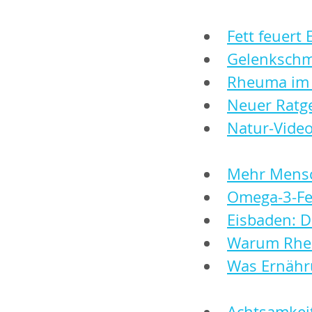
Fett feuer
Gelenkschme
Rheuma im A
Neuer Ratg
Natur-Vide
Mehr Mensc
Omega-3-Fe
Eisbaden: 
Warum Rhe
Was Ernähru
Achtsamkei