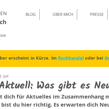
BEN
BLOG
ÜBER MICH
PRESSE
ch
nose
er erscheint in Kürze. Im
Buchhandel
oder bei
A
2. Juli
ktuell: Was gibt es Ne
st dich für Aktuelles im Zusammenhang m
ist du hier richtig. Es erwarten dich Ne