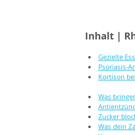
Inhalt | R
Gezielte E
Psoriasis-Ar
Kortison b
Was bringe
Antientzünd
Zucker blo
Was dein Z