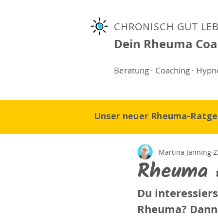
CHRONISCH GUT LE
Dein Rheuma Coa
Beratung · Coaching · Hyp
Unser neuer Rheuma-Ratgeb
Martina Janning
2
Rheuma A
Du interessier
Rheuma? Dann b