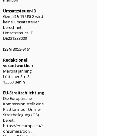
mail.com
Umsatzsteuer-ID
Gemäß § 19 UStG wird
keine Umsatzsteuer
berechnet.
Umsatzsteuer-ID:
DE231333009
​ISSN
3053-9161
Redaktionell
verantwortlich
Martina Janning
Lütticher Str. 3
13353 Berlin
EU-Streitschlichtung
Die Europäische
Kommission stellt eine
Plattform zur Online-
Streitbeilegung (OS)
bereit:
https://ec.europa.eu/c
onsumers/odr/.