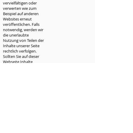
vervielfältigen oder
verwerten wie zum
Beispiel auf anderen
Websites erneut
veröffentlichen. Falls
notwendig, werden wir
die unerlaubte
Nutzung von Teilen der
Inhalte unserer Seite
rechtlich verfolgen.
Sollten Sie auf dieser
Webseite Inhalte
finden, die das
Urheberrecht
verletzen, bitten wir Sie
uns zu kontaktieren.
Bildernachweis
Die Bilder, Fotos und
Grafiken auf dieser
Webseite sind
urheberrechtlich
geschützt.
Die Bilderrechte liegen