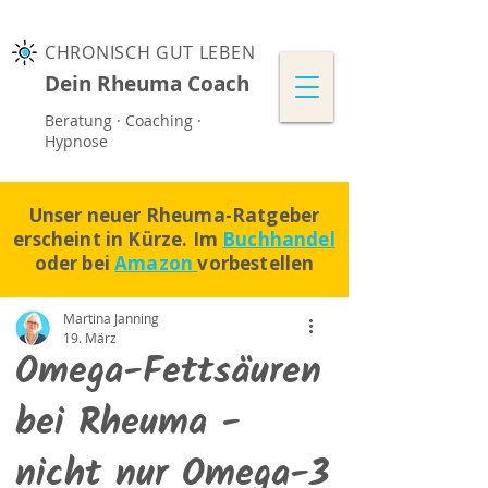
CHRONISCH GUT LEBEN
Dein Rheuma Coach
Beratung · Coaching ·
Hypnose
Unser neuer Rheuma-Ratgeber
erscheint in Kürze. Im
Buchhandel
oder bei
Amazon
vorbestellen
Martina Janning
19. März
Omega-Fettsäuren
bei Rheuma -
nicht nur Omega-3